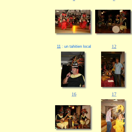
12
11
: un tahitien local
16
17