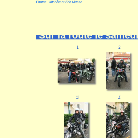
Photos : Michèle et Eric Musso
Sur la route le samed
1
2
6
7