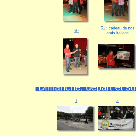
51
: cadeau de nos
50
amis italiens
Dimanche, départ et sur
1
2