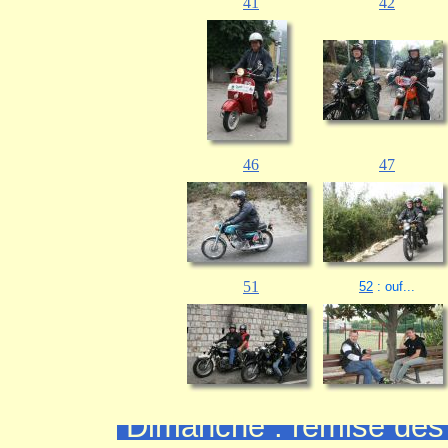
41
42
46
47
51
52
: ouf...
Dimanche : remise des 