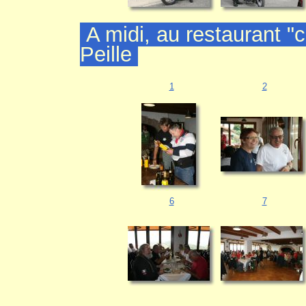
A midi, au restaurant "
Peille
1
2
6
7