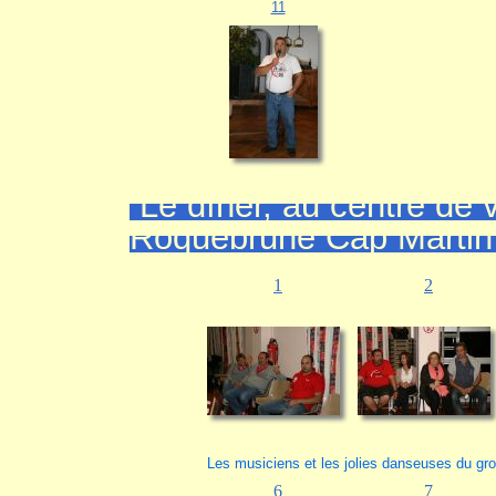
11
Le dîner, au centre de
Roquebrune Cap Marti
1
2
Les musiciens et les jolies danseuses du gro
6
7