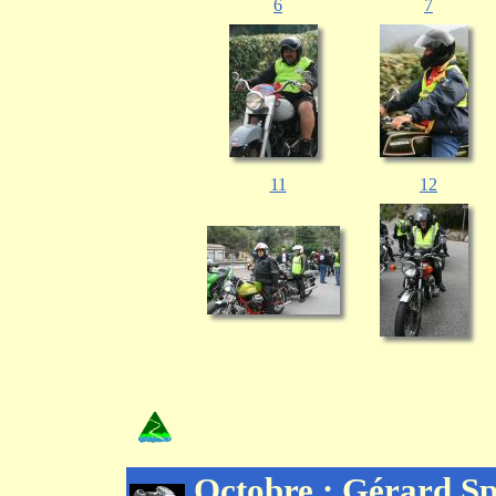
6
7
11
12
Octobre : Gérard Sp