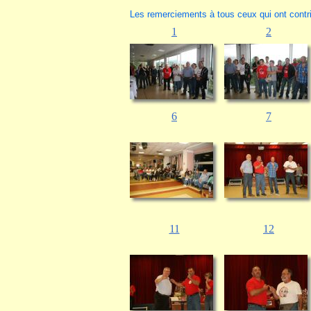
Les remerciements à tous ceux qui ont contri
1
2
6
7
11
12