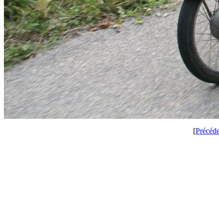
[
Précéd