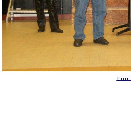
[
Précéd