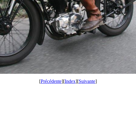
[
Précédente
][
Index
][
Suivante
]