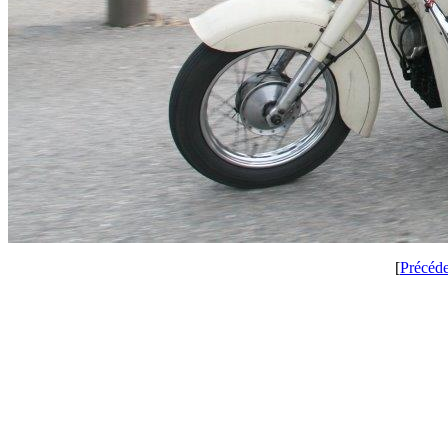
[
Précéd