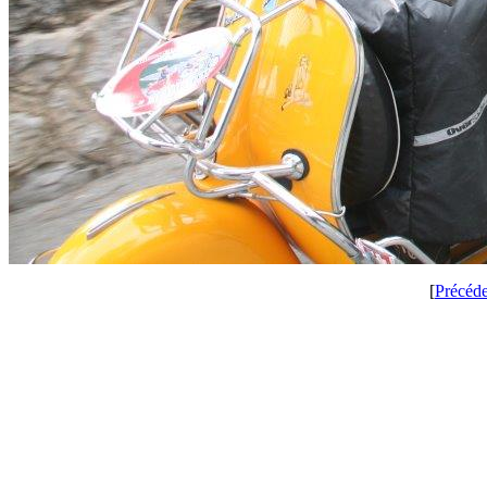
[
Précéd