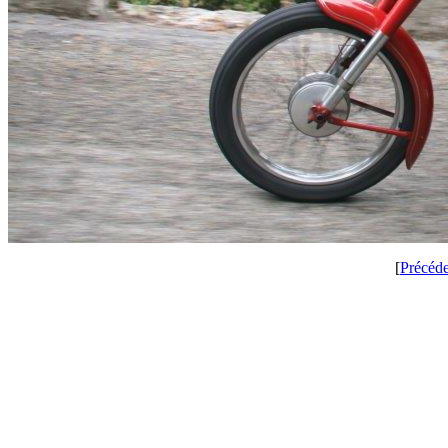
[
Précéd