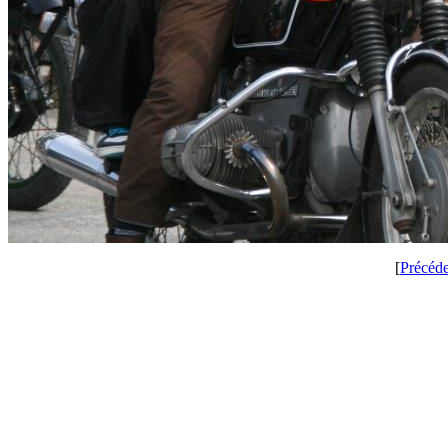
[
Précéd