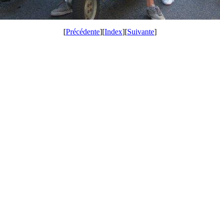
[
Précédente
][
Index
][
Suivante
]