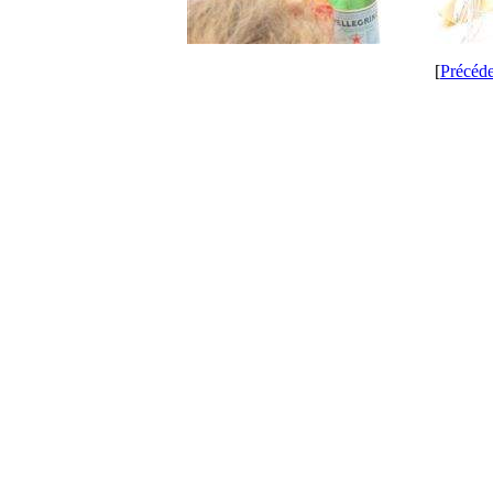
[
Précéd