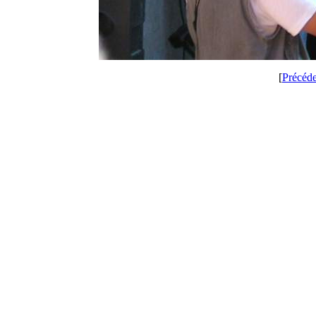
[
Précéd