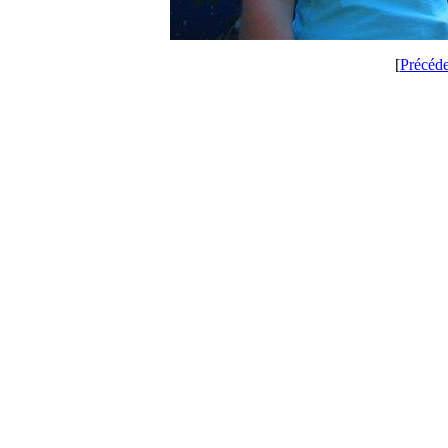
[
Précéd