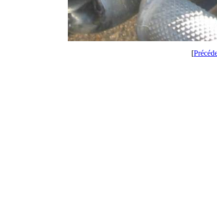
[
Précéd