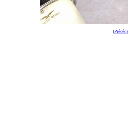
[
Précéd