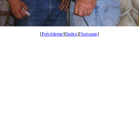
[
Précédente
][
Index
][
Suivante
]