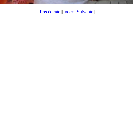
[
Précédente
][
Index
][
Suivante
]