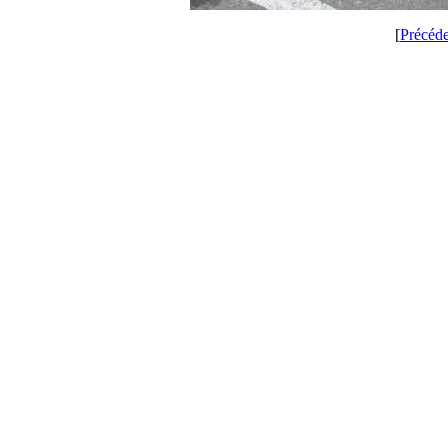
[
Précéd