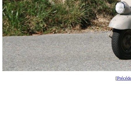
[
Précéd