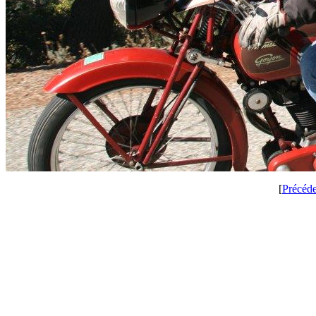
[
Précéd