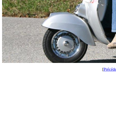
[
Précéd