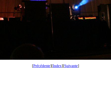
[
Précédente
][
Index
][
Suivante
]