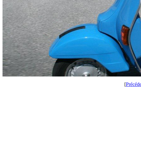
[
Précéd