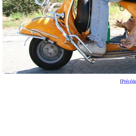
[
Précéd