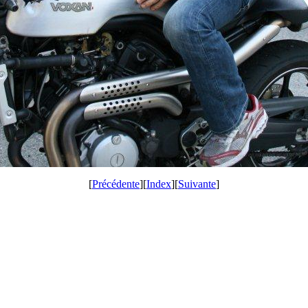
[
Précédente
][
Index
][
Suivante
]