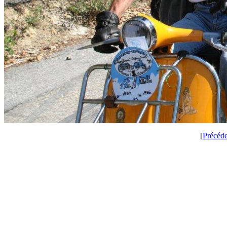
[
Précéd