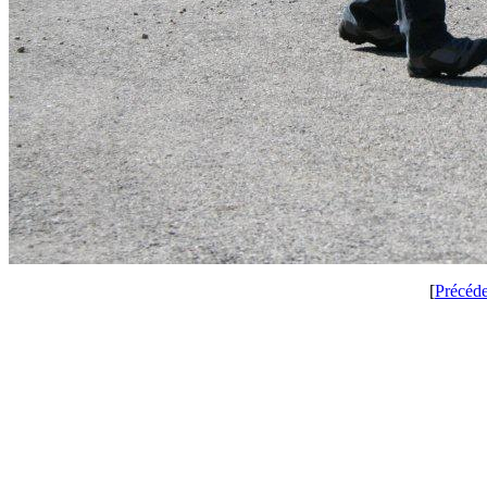
[
Précéd