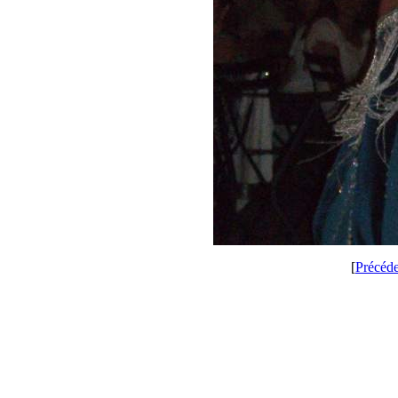
[
Précéd