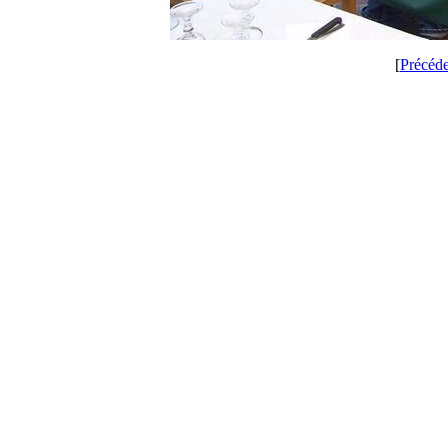
[
Précéd