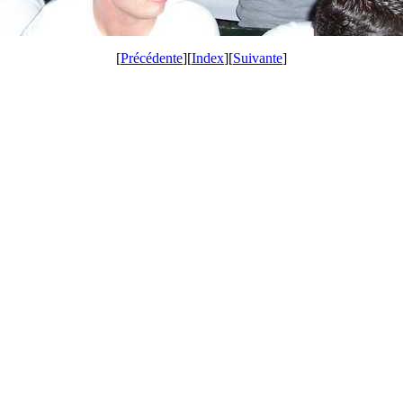
[
Précédente
][
Index
][
Suivante
]