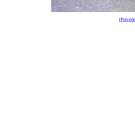
[
Précéd