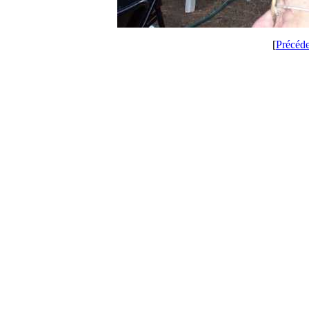
[
Précéd