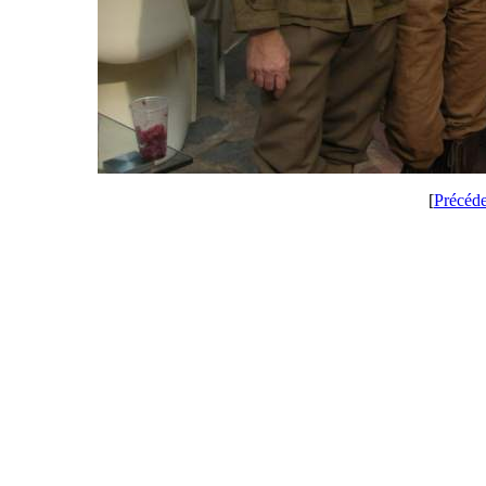
[
Précéd