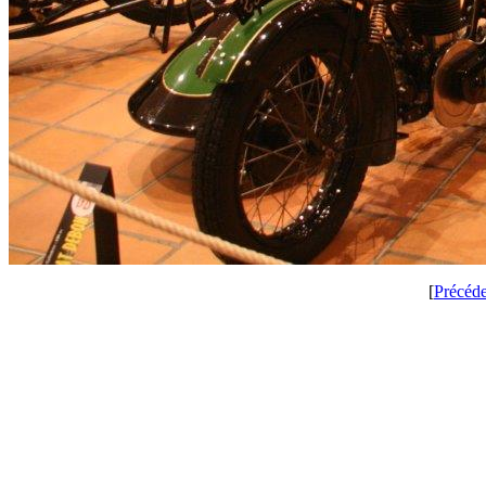
[
Précéd