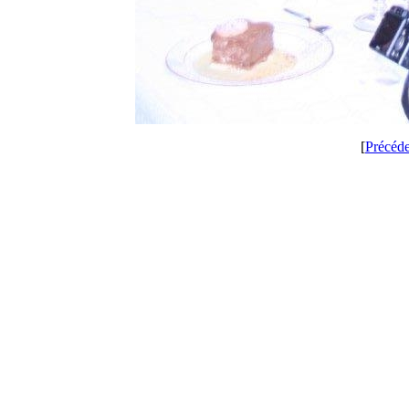
[
Précéd