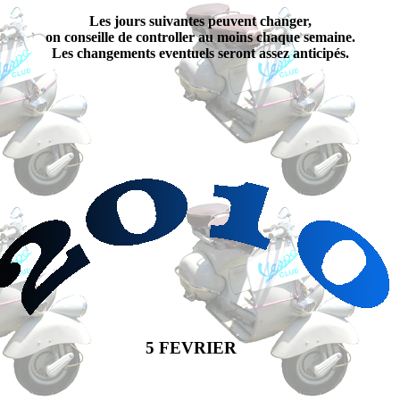
Les jours suivantes peuvent changer,
on conseille de controller au moins chaque semaine.
Les changements eventuels seront assez anticipés.
5 FEVRIER