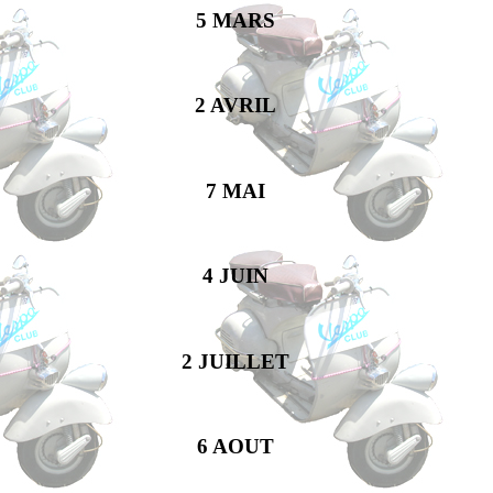
5 MARS
2 AVRIL
7 MAI
4 JUIN
2 JUILLET
6 AOUT